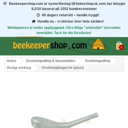
Beekeepershop.com
är systerföretag till Imkershop.nl, som har betyget
9,2/10
baserat på 1052 kundrecensioner
60 dagars returrätt – handla tryggt!
Handla nu – vi skickar över hela världen!
Webbplatsen är under uppbyggnad. Våra flitiga ”arbetsbin” översätter
innehållet. Tack för din förståelse!
0
Home
Drottningodling & bisamhällen
Drottningodling
Övriga verktyg
Drottningfångarrör (plast)