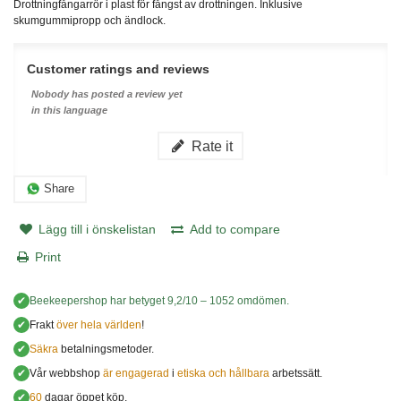
Drottningfångarrör i plast för fångst av drottningen. Inklusive
skumgummipropp och ändlock.
Customer ratings and reviews
Nobody has posted a review yet
in this language
Rate it
Share
Lägg till i önskelistan
Add to compare
Print
✔
Beekeepershop
har betyget
9,2
/
10
–
1052
omdömen.
✔
Frakt
över hela världen
!
✔
Säkra
betalningsmetoder.
✔
Vår webbshop
är engagerad
i
etiska och hållbara
arbetssätt.
✔
60
dagar öppet köp.