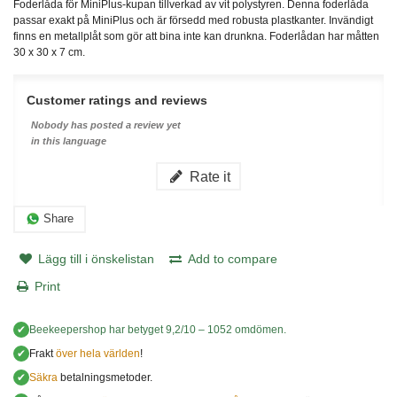
Foderlåda för MiniPlus-kupan tillverkad av vit polystyren. Denna foderlåda
passar exakt på MiniPlus och är försedd med robusta plastkanter. Invändigt
finns en metallplåt som gör att bina inte kan drunkna. Foderlådan har måtten
30 x 30 x 7 cm.
Customer ratings and reviews
Nobody has posted a review yet
in this language
Rate it
Share
Lägg till i önskelistan
Add to compare
Print
✔
Beekeepershop
har betyget
9,2
/
10
–
1052
omdömen.
✔
Frakt
över hela världen
!
✔
Säkra
betalningsmetoder.