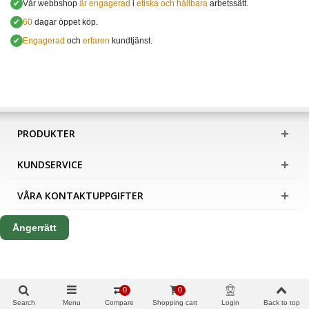
✔
Vår webbshop
är engagerad
i
etiska och hållbara
arbetssätt.
✔
60
dagar öppet köp.
✔
Engagerad
och
erfaren
kundtjänst.
PRODUKTER
KUNDSERVICE
VÅRA KONTAKTUPPGIFTER
Ångerrätt
0
0
Search
Menu
Compare
Shopping cart
Login
Back to top