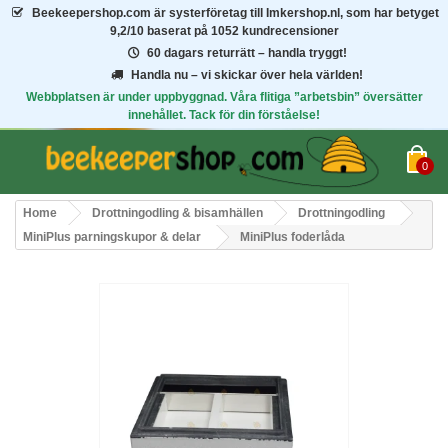
Beekeepershop.com
är systerföretag till Imkershop.nl, som har betyget
9,2/10
baserat på 1052 kundrecensioner
60 dagars returrätt – handla tryggt!
Handla nu – vi skickar över hela världen!
Webbplatsen är under uppbyggnad. Våra flitiga ”arbetsbin” översätter
innehållet. Tack för din förståelse!
0
Home
Drottningodling & bisamhällen
Drottningodling
MiniPlus parningskupor & delar
MiniPlus foderlåda