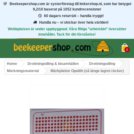
Beekeepershop.com
är systerföretag till Imkershop.nl, som har betyget
9,2/10
baserat på 1052 kundrecensioner
60 dagars returrätt – handla tryggt!
Handla nu – vi skickar över hela världen!
Webbplatsen är under uppbyggnad. Våra flitiga ”arbetsbin” översätter
innehållet. Tack för din förståelse!
0
Home
Drottningodling & bisamhällen
Drottningodling
Märkningsmaterial
Märkplattor Opalith (så länge lagret räcker)