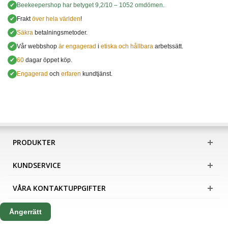
✔
Beekeepershop
har betyget
9,2
/
10
–
1052
omdömen.
✔
Frakt
över hela världen
!
✔
Säkra
betalningsmetoder.
✔
Vår webbshop
är engagerad
i
etiska och hållbara
arbetssätt.
✔
60
dagar öppet köp.
✔
Engagerad
och
erfaren
kundtjänst.
PRODUKTER
KUNDSERVICE
VÅRA KONTAKTUPPGIFTER
Ångerrätt