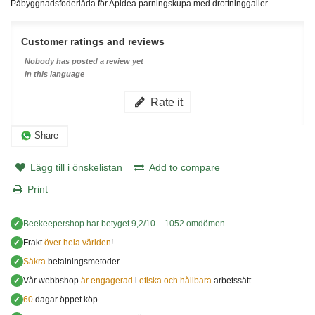
Påbyggnadsfoderlåda för Apidea parningskupa med drottninggaller.
Customer ratings and reviews
Nobody has posted a review yet
in this language
Rate it
Share
Lägg till i önskelistan
Add to compare
Print
✔
Beekeepershop
har betyget
9,2
/
10
–
1052
omdömen.
✔
Frakt
över hela världen
!
✔
Säkra
betalningsmetoder.
✔
Vår webbshop
är engagerad
i
etiska och hållbara
arbetssätt.
✔
60
dagar öppet köp.