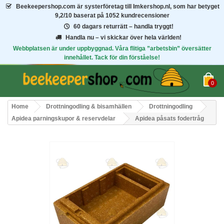
Beekeepershop.com
är systerföretag till Imkershop.nl, som har betyget
9,2/10
baserat på 1052 kundrecensioner
60 dagars returrätt – handla tryggt!
Handla nu – vi skickar över hela världen!
Webbplatsen är under uppbyggnad. Våra flitiga ”arbetsbin” översätter
innehållet. Tack för din förståelse!
0
Home
Drottningodling & bisamhällen
Drottningodling
Apidea parningskupor & reservdelar
Apidea påsats fodertråg