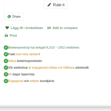
Rate it
Share
Lägg till i önskelistan
Add to compare
Print
✔
Beekeepershop
har betyget
9,2
/
10
–
1052
omdömen.
✔
Frakt
över hela världen
!
✔
Säkra
betalningsmetoder.
✔
Vår webbshop
är engagerad
i
etiska och hållbara
arbetssätt.
✔
60
dagar öppet köp.
✔
Engagerad
och
erfaren
kundtjänst.