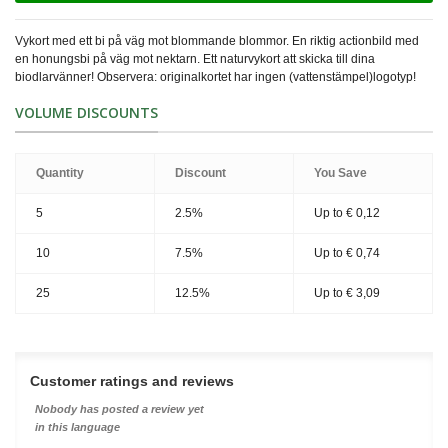
Vykort med ett bi på väg mot blommande blommor. En riktig actionbild med
en honungsbi på väg mot nektarn. Ett naturvykort att skicka till dina
biodlarvänner! Observera: originalkortet har ingen (vattenstämpel)logotyp!
VOLUME DISCOUNTS
Quantity
Discount
You Save
5
2.5%
Up to
€ 0,12
10
7.5%
Up to
€ 0,74
25
12.5%
Up to
€ 3,09
Customer ratings and reviews
Nobody has posted a review yet
in this language