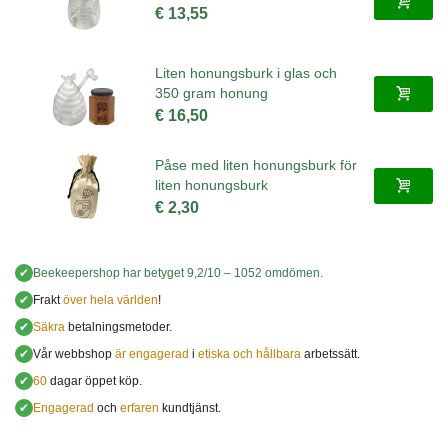
€ 13,55
Liten honungsburk i glas och
350 gram honung
€ 16,50
Påse med liten honungsburk för
liten honungsburk
€ 2,30
✔
Beekeepershop
har betyget
9,2
/
10
–
1052
omdömen.
✔
Frakt
över hela världen
!
✔
Säkra
betalningsmetoder.
✔
Vår webbshop
är engagerad
i
etiska och hållbara
arbetssätt.
✔
60
dagar öppet köp.
✔
Engagerad
och
erfaren
kundtjänst.