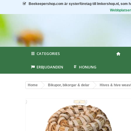
Beekeepershop.com
är systerföretag till Imkershop.nl, som 
Webbplatsen 
CATEGORIES
ERBJUDANDEN
HONUNG
Home
Bikupor, bikorgar & delar
Hives & hive weav