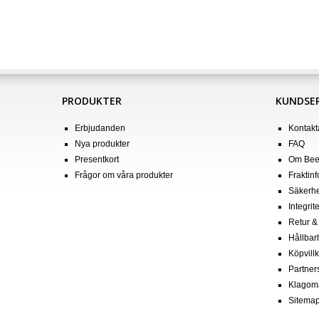
PRODUKTER
KUNDSER
Erbjudanden
Kontakt
Nya produkter
FAQ
Presentkort
Om Bee
Frågor om våra produkter
Fraktin
Säkerhe
Integrit
Retur &
Hållbar
Köpvill
Partner
Klagom
Sitema