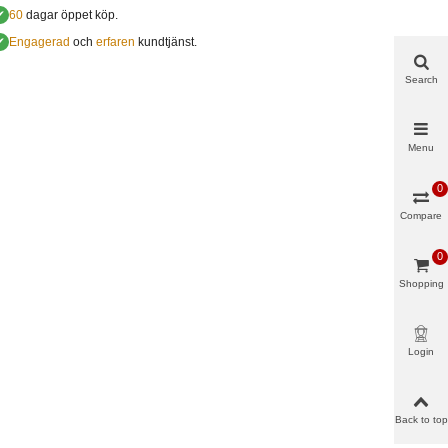
✔
60
dagar öppet köp.
✔
Engagerad
och
erfaren
kundtjänst.
Search
Menu
0
Compare
0
Shopping
cart
Login
Back to top