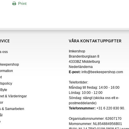
Print
VICE
VÅRA KONTAKTUPPGIFTER
Imkershop
a oss
Brandenburglaan 8
4333BZ Middelburg
keepershop
Nederländerna
formation
E-post:
info@beekeepershop.com
t
Telefontider:
etspolicy
Måndag till fredag: 14:00 - 16:00
 Byte
Lördag: 10:00 - 12:00
het & Värderingar
Söndag: stängt (skicka oss ett
e-
kor
postmeddelande
)
Telefonnummer:
+31 6 220 830 90.
s & Samarbeten
ål
Organisationsnummer:
62607170
p
Momsnummer: NL854884956B01
IBAN:
NL14 TRIO 0198 0808 67 i nam