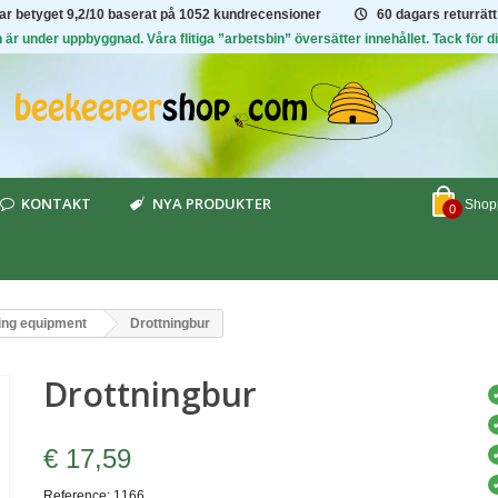
har betyget
9,2/10
baserat på 1052 kundrecensioner
60 dagars returrätt
är under uppbyggnad. Våra flitiga ”arbetsbin” översätter innehållet. Tack för di
KONTAKT
NYA PRODUKTER
Shopp
0
ing equipment
Drottningbur
Drottningbur
€ 17,59
Reference:
1166