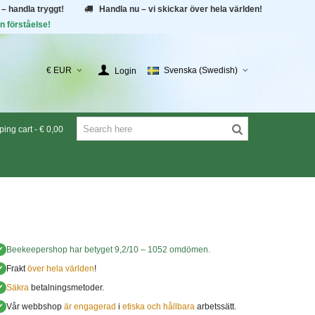
 – handla tryggt!
Handla nu – vi skickar över hela världen!
n förståelse!
€ EUR
Svenska (Swedish)
Login
ing cart
-
€ 0,00
✔
Beekeepershop
har betyget
9,2
/
10
–
1052
omdömen.
✔
Frakt
över hela världen
!
✔
Säkra
betalningsmetoder.
✔
Vår webbshop
är engagerad
i
etiska och hållbara
arbetssätt.