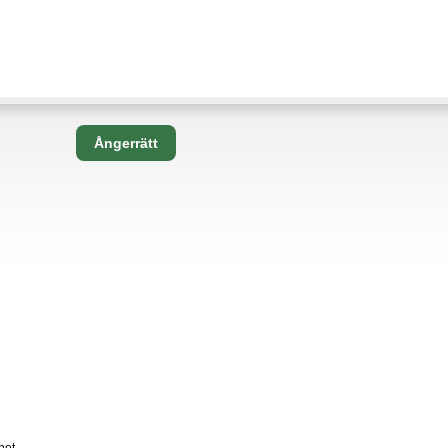
Ångerrätt
net