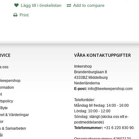
Lägg till i önskelistan
Add to compare
Print
VICE
VÅRA KONTAKTUPPGIFTER
Imkershop
a oss
Brandenburglaan 8
4333BZ Middelburg
keepershop
Nederländerna
formation
E-post:
info@beekeepershop.com
t
Telefontider:
etspolicy
Måndag till fredag: 14:00 - 16:00
 Byte
Lördag: 10:00 - 12:00
het & Värderingar
Söndag: stängt (skicka oss ett
e-
kor
postmeddelande
)
Telefonnummer:
+31 6 220 830 90.
s & Samarbeten
ål
Organisationsnummer:
62607170