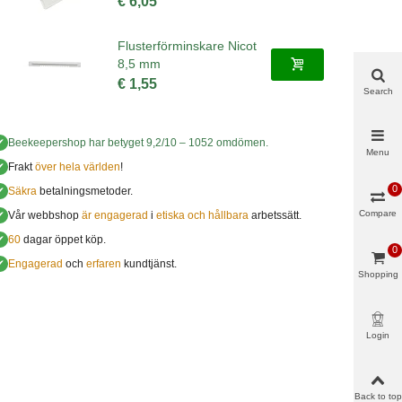
€ 6,05
Flusterförminskare Nicot
8,5 mm
€ 1,55
Search
✔
Beekeepershop
har betyget
9,2
/
10
–
1052
omdömen.
Menu
✔
Frakt
över hela världen
!
0
✔
Säkra
betalningsmetoder.
Compare
✔
Vår webbshop
är engagerad
i
etiska och hållbara
arbetssätt.
✔
60
dagar öppet köp.
0
✔
Engagerad
och
erfaren
kundtjänst.
Shopping
cart
Login
Back to top