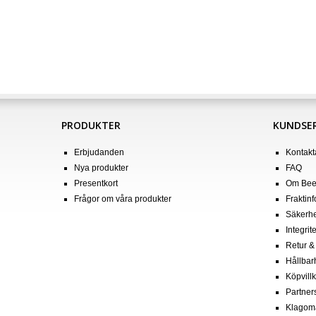
PRODUKTER
KUNDSER
Erbjudanden
Kontakt
Nya produkter
FAQ
Presentkort
Om Bee
Frågor om våra produkter
Fraktin
Säkerhe
Integrit
Retur &
Hållbar
Köpvill
Partner
Klagom