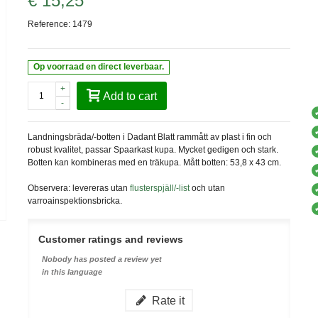
€ 15,25
Reference:
1479
Op voorraad en direct leverbaar.
+
Add to cart
-
Landningsbräda/-botten i Dadant Blatt rammått av plast i fin och
robust kvalitet, passar Spaarkast kupa. Mycket gedigen och stark.
Botten kan kombineras med en träkupa. Mått botten: 53,8 x 43 cm.
Observera: levereras utan
flusterspjäll/-list
och utan
varroainspektionsbricka.
Customer ratings and reviews
Nobody has posted a review yet
in this language
Rate it