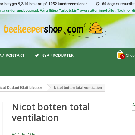
har betyget
9,2/10
baserat på 1052 kundrecensioner
60 dagars returrätt
är under uppbyggnad. Våra flitiga ”arbetsbin” översätter innehållet. Tack för di
KONTAKT
NYA PRODUKTER
Shopp
0
icot Dadant Blatt bikupor
Nicot botten total ventilation
Nicot botten total
A
ventilation