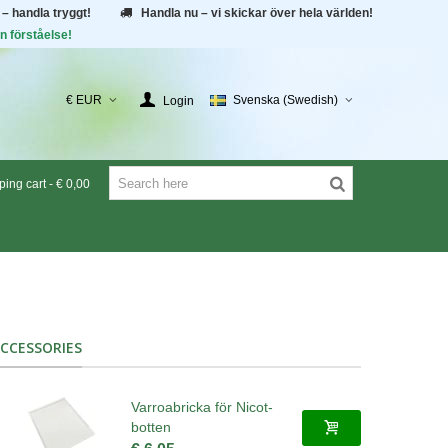
 – handla tryggt!
Handla nu – vi skickar över hela världen!
n förståelse!
€ EUR
Svenska (Swedish)
Login
ing cart
-
€ 0,00
CCESSORIES
Varroabricka för Nicot-
botten