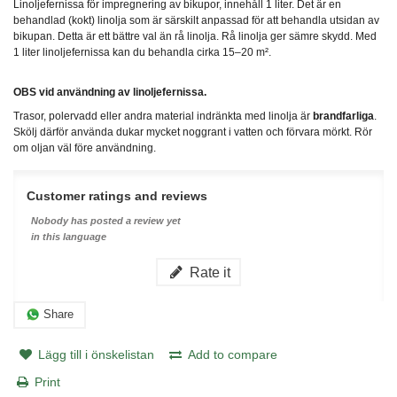
Linoljefernissa för impregnering av bikupor, innehåll 1 liter. Det är en
behandlad (kokt) linolja som är särskilt anpassad för att behandla utsidan av
bikupan. Detta är ett bättre val än rå linolja. Rå linolja ger sämre skydd. Med
1 liter linoljefernissa kan du behandla cirka 15–20 m².
OBS vid användning av linoljefernissa.
Trasor, polervadd eller andra material indränkta med linolja är
brandfarliga
.
Skölj därför använda dukar mycket noggrant i vatten och förvara mörkt. Rör
om oljan väl före användning.
Customer ratings and reviews
Nobody has posted a review yet
in this language
Rate it
Share
Lägg till i önskelistan
Add to compare
Print