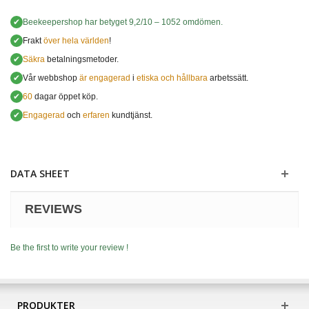
✔
Beekeepershop
har betyget
9,2
/
10
–
1052
omdömen.
✔
Frakt
över hela världen
!
✔
Säkra
betalningsmetoder.
✔
Vår webbshop
är engagerad
i
etiska och hållbara
arbetssätt.
✔
60
dagar öppet köp.
✔
Engagerad
och
erfaren
kundtjänst.
DATA SHEET
REVIEWS
Be the first to write your review !
PRODUKTER