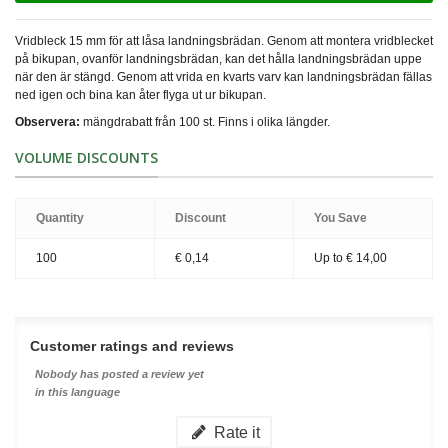
Vridbleck 15 mm för att låsa landningsbrädan. Genom att montera vridblecket
på bikupan, ovanför landningsbrädan, kan det hålla landningsbrädan uppe
när den är stängd. Genom att vrida en kvarts varv kan landningsbrädan fällas
ned igen och bina kan åter flyga ut ur bikupan.
Observera:
mängdrabatt från 100 st. Finns i olika längder.
VOLUME DISCOUNTS
Quantity
Discount
You Save
100
€ 0,14
Up to
€ 14,00
Customer ratings and reviews
Nobody has posted a review yet
in this language
Rate it