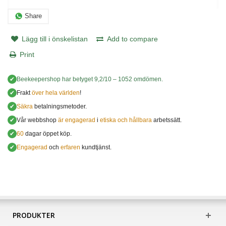
Share
Lägg till i önskelistan
Add to compare
Print
✔
Beekeepershop
har betyget
9,2
/
10
–
1052
omdömen.
✔
Frakt
över hela världen
!
✔
Säkra
betalningsmetoder.
✔
Vår webbshop
är engagerad
i
etiska och hållbara
arbetssätt.
✔
60
dagar öppet köp.
✔
Engagerad
och
erfaren
kundtjänst.
PRODUKTER