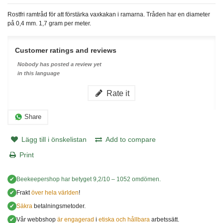
Rostfri ramtråd för att förstärka vaxkakan i ramarna. Tråden har en diameter
på 0,4 mm. 1,7 gram per meter.
Customer ratings and reviews
Nobody has posted a review yet
in this language
Rate it
Share
Lägg till i önskelistan
Add to compare
Print
✔
Beekeepershop
har betyget
9,2
/
10
–
1052
omdömen.
✔
Frakt
över hela världen
!
✔
Säkra
betalningsmetoder.
✔
Vår webbshop
är engagerad
i
etiska och hållbara
arbetssätt.