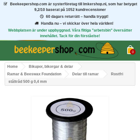
Beekeepershop.com
är systerföretag till Imkershop.nl, som har betyget
9,2/10
baserat på 1052 kundrecensioner
60 dagars returrätt – handla tryggt!
Handla nu – vi skickar över hela världen!
Webbplatsen är under uppbyggnad. Våra flitiga ”arbetsbin” översätter
innehållet. Tack för din förståelse!
0
Home
Bikupor, bikorgar & delar
Ramar & Beeswax Foundation
Delar till ramar
Rostfri
ståltråd 500 g 0,4 mm