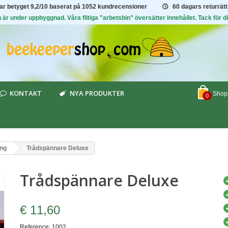
har betyget
9,2/10
baserat på 1052 kundrecensioner
60 dagars returrätt
är under uppbyggnad. Våra flitiga ”arbetsbin” översätter innehållet. Tack för di
KONTAKT
NYA PRODUKTER
Shopp
0
ng
Trådspännare Deluxe
Trådspännare Deluxe
€ 11,60
Reference:
1002