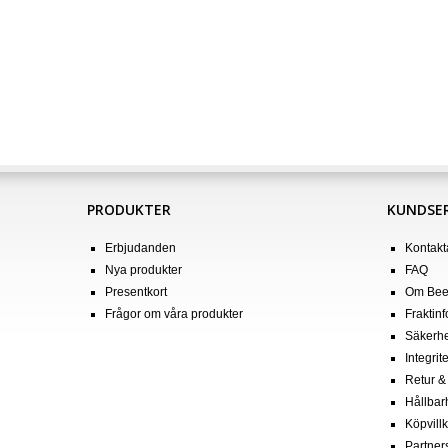
PRODUKTER
KUNDSER
Erbjudanden
Kontakt
Nya produkter
FAQ
Presentkort
Om Bee
Frågor om våra produkter
Fraktin
Säkerhe
Integrit
Retur &
Hållbar
Köpvill
Partner