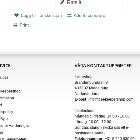
Rate it
Lägg till i önskelistan
Add to compare
Print
VICE
VÅRA KONTAKTUPPGIFTER
Imkershop
a oss
Brandenburglaan 8
4333BZ Middelburg
keepershop
Nederländerna
formation
E-post:
info@beekeepershop.com
t
Telefontider:
etspolicy
Måndag till fredag: 14:00 - 16:00
 Byte
Lördag: 10:00 - 12:00
het & Värderingar
Söndag: stängt (skicka oss ett
e-
kor
postmeddelande
)
Telefonnummer:
+31 6 220 830 90.
s & Samarbeten