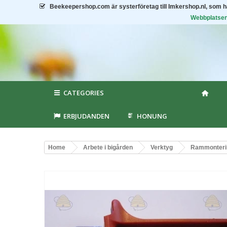
Beekeepershop.com
är systerföretag till Imkershop.nl, som 
Webbplatsen 
CATEGORIES
ERBJUDANDEN
HONUNG
Home
Arbete i bigården
Verktyg
Rammonteri