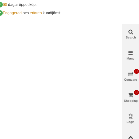
✔
60
dagar öppet köp.
✔
Engagerad
och
erfaren
kundtjänst.
Search
Menu
0
Compare
0
Shopping
cart
Login