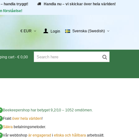
 – handla tryggt!
Handla nu – vi skickar över hela världen!
n förståelse!
€ EUR
Svenska (Swedish)
Login
ing cart
-
€ 0,00
✔
Beekeepershop
har betyget
9,2
/
10
–
1052
omdömen.
✔
Frakt
över hela världen
!
✔
Säkra
betalningsmetoder.
✔
Vår webbshop
är engagerad
i
etiska och hållbara
arbetssätt.