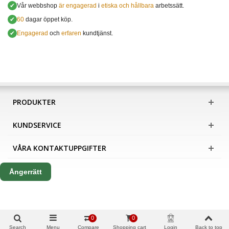
✔
Vår webbshop
är engagerad
i
etiska och hållbara
arbetssätt.
✔
60
dagar öppet köp.
✔
Engagerad
och
erfaren
kundtjänst.
PRODUKTER
KUNDSERVICE
VÅRA KONTAKTUPPGIFTER
Ångerrätt
0
0
Search
Menu
Compare
Shopping cart
Login
Back to top