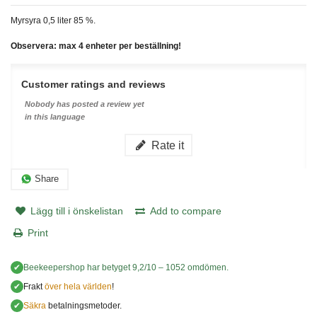
Myrsyra 0,5 liter 85 %.
Observera: max 4 enheter per beställning!
Customer ratings and reviews
Nobody has posted a review yet
in this language
Rate it
Share
Lägg till i önskelistan
Add to compare
Print
✔
Beekeepershop
har betyget
9,2
/
10
–
1052
omdömen.
✔
Frakt
över hela världen
!
✔
Säkra
betalningsmetoder.