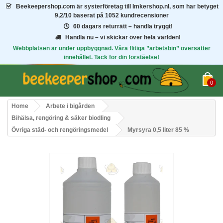
Beekeepershop.com
är systerföretag till Imkershop.nl, som har betyget
9,2/10
baserat på 1052 kundrecensioner
60 dagars returrätt – handla tryggt!
Handla nu – vi skickar över hela världen!
Webbplatsen är under uppbyggnad. Våra flitiga ”arbetsbin” översätter
innehållet. Tack för din förståelse!
0
Home
Arbete i bigården
Bihälsa, rengöring & säker biodling
Övriga städ- och rengöringsmedel
Myrsyra 0,5 liter 85 %