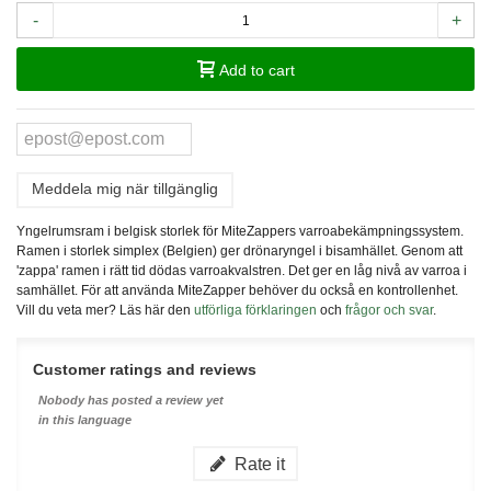
-
+
Add to cart
Meddela mig när tillgänglig
Yngelrumsram i belgisk storlek för MiteZappers varroabekämpningssystem.
Ramen i storlek simplex (Belgien) ger drönaryngel i bisamhället. Genom att
'zappa' ramen i rätt tid dödas varroakvalstren. Det ger en låg nivå av varroa i
samhället. För att använda MiteZapper behöver du också en kontrollenhet.
Vill du veta mer? Läs här den
utförliga förklaringen
och
frågor och svar
.
Customer ratings and reviews
Nobody has posted a review yet
in this language
Rate it