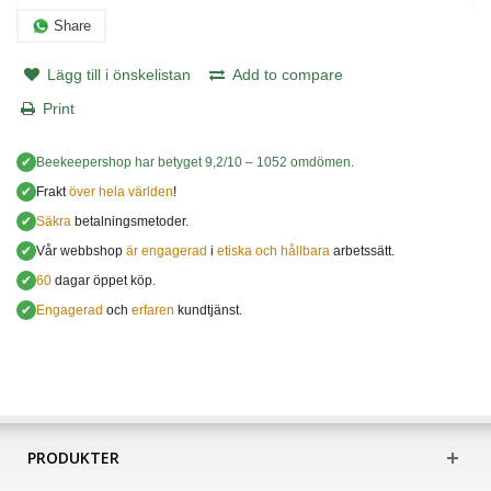
Share
Lägg till i önskelistan
Add to compare
Print
✔
Beekeepershop
har betyget
9,2
/
10
–
1052
omdömen.
✔
Frakt
över hela världen
!
✔
Säkra
betalningsmetoder.
✔
Vår webbshop
är engagerad
i
etiska och hållbara
arbetssätt.
✔
60
dagar öppet köp.
✔
Engagerad
och
erfaren
kundtjänst.
PRODUKTER