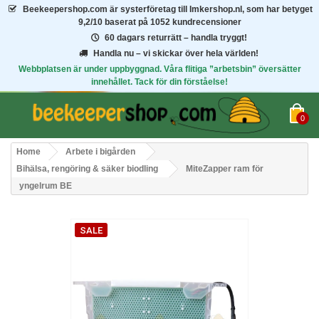
Beekeepershop.com
är systerföretag till Imkershop.nl, som har betyget
9,2/10
baserat på 1052 kundrecensioner
60 dagars returrätt – handla tryggt!
Handla nu – vi skickar över hela världen!
Webbplatsen är under uppbyggnad. Våra flitiga ”arbetsbin” översätter
innehållet. Tack för din förståelse!
0
Home
Arbete i bigården
Bihälsa, rengöring & säker biodling
MiteZapper ram för
yngelrum BE
SALE