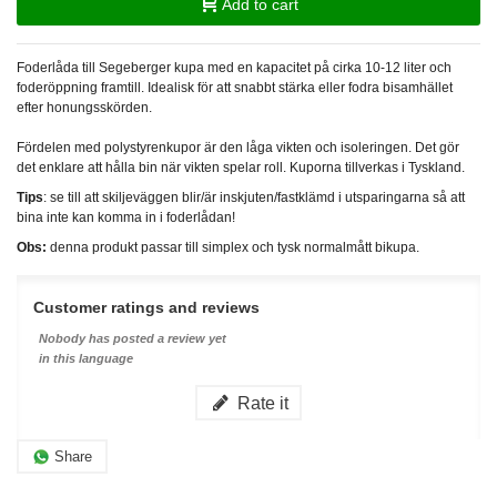
Add to cart
Foderlåda till Segeberger kupa med en kapacitet på cirka 10-12 liter och
foderöppning framtill. Idealisk för att snabbt stärka eller fodra bisamhället
efter honungsskörden.
Fördelen med polystyrenkupor är den låga vikten och isoleringen. Det gör
det enklare att hålla bin när vikten spelar roll. Kuporna tillverkas i Tyskland.
Tips
: se till att skiljeväggen blir/är inskjuten/fastklämd i utsparingarna så att
bina inte kan komma in i foderlådan!
Obs:
denna produkt passar till simplex och tysk normalmått bikupa.
Customer ratings and reviews
Nobody has posted a review yet
in this language
Rate it
Share