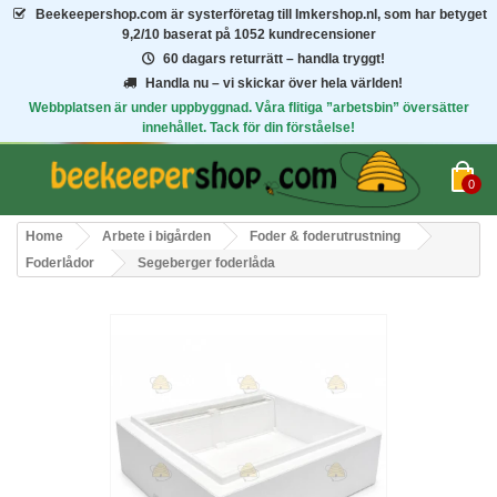
Beekeepershop.com
är systerföretag till Imkershop.nl, som har betyget
9,2/10
baserat på 1052 kundrecensioner
60 dagars returrätt – handla tryggt!
Handla nu – vi skickar över hela världen!
Webbplatsen är under uppbyggnad. Våra flitiga ”arbetsbin” översätter
innehållet. Tack för din förståelse!
0
Home
Arbete i bigården
Foder & foderutrustning
Foderlådor
Segeberger foderlåda