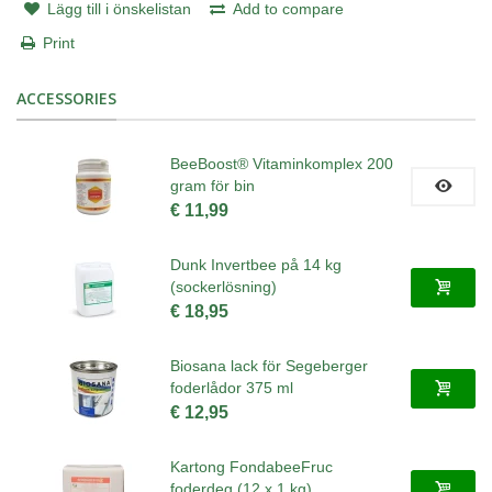
Lägg till i önskelistan
Add to compare
Print
ACCESSORIES
BeeBoost® Vitaminkomplex 200
gram för bin
€ 11,99
Dunk Invertbee på 14 kg
(sockerlösning)
€ 18,95
Biosana lack för Segeberger
foderlådor 375 ml
€ 12,95
Kartong FondabeeFruc
foderdeg (12 x 1 kg)