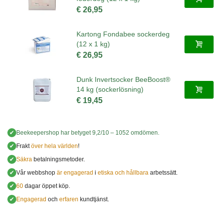
€ 26,95
Kartong Fondabee sockerdeg
(12 x 1 kg)
€ 26,95
Dunk Invertsocker BeeBoost®
14 kg (sockerlösning)
€ 19,45
✔
Beekeepershop
har betyget
9,2
/
10
–
1052
omdömen.
✔
Frakt
över hela världen
!
✔
Säkra
betalningsmetoder.
✔
Vår webbshop
är engagerad
i
etiska och hållbara
arbetssätt.
✔
60
dagar öppet köp.
✔
Engagerad
och
erfaren
kundtjänst.