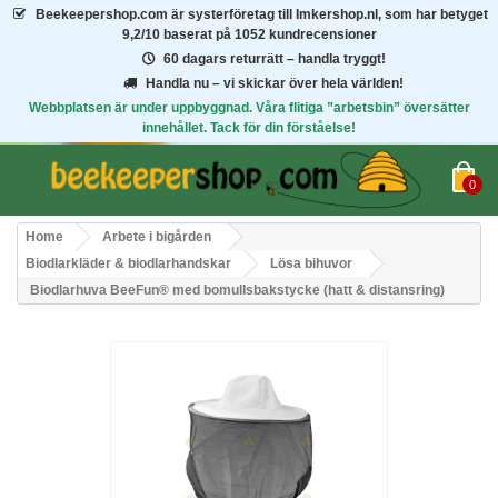
Beekeepershop.com
är systerföretag till Imkershop.nl, som har betyget
9,2/10
baserat på 1052 kundrecensioner
60 dagars returrätt – handla tryggt!
Handla nu – vi skickar över hela världen!
Webbplatsen är under uppbyggnad. Våra flitiga ”arbetsbin” översätter
innehållet. Tack för din förståelse!
0
Home
Arbete i bigården
Biodlarkläder & biodlarhandskar
Lösa bihuvor
Biodlarhuva BeeFun® med bomullsbakstycke (hatt & distansring)