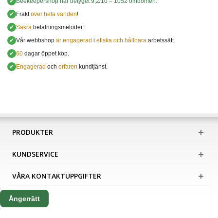
✔
Beekeepershop
har betyget
9,2
/
10
–
1052
omdömen.
✔
Frakt
över hela världen
!
✔
Säkra
betalningsmetoder.
✔
Vår webbshop
är engagerad
i
etiska och hållbara
arbetssätt.
✔
60
dagar öppet köp.
✔
Engagerad
och
erfaren
kundtjänst.
PRODUKTER
KUNDSERVICE
VÅRA KONTAKTUPPGIFTER
Ångerrätt