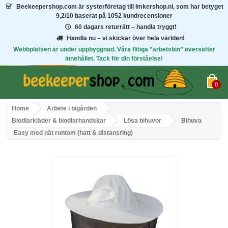
Beekeepershop.com
är systerföretag till Imkershop.nl, som har betyget
9,2/10
baserat på 1052 kundrecensioner
60 dagars returrätt – handla tryggt!
Handla nu – vi skickar över hela världen!
Webbplatsen är under uppbyggnad. Våra flitiga ”arbetsbin” översätter
innehållet. Tack för din förståelse!
0
Home
Arbete i bigården
Biodlarkläder & biodlarhandskar
Lösa bihuvor
Bihuva
Easy med nät runtom (hatt & distansring)