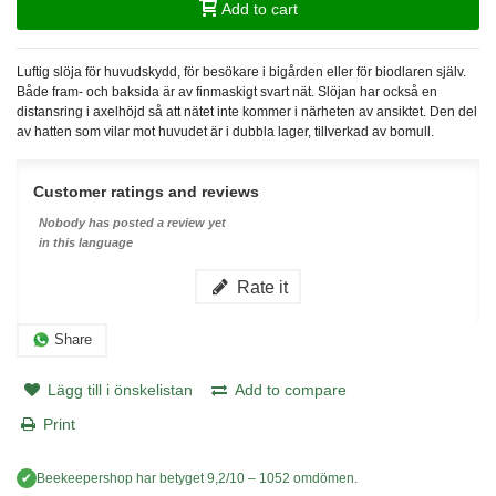
Add to cart
Luftig slöja för huvudskydd, för besökare i bigården eller för biodlaren själv.
Både fram- och baksida är av finmaskigt svart nät. Slöjan har också en
distansring i axelhöjd så att nätet inte kommer i närheten av ansiktet. Den del
av hatten som vilar mot huvudet är i dubbla lager, tillverkad av bomull.
Customer ratings and reviews
Nobody has posted a review yet
in this language
Rate it
Share
Lägg till i önskelistan
Add to compare
Print
✔
Beekeepershop
har betyget
9,2
/
10
–
1052
omdömen.