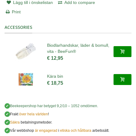
Lägg till i önskelistan
Add to compare
Print
ACCESSORIES
Biodlarhandskar, läder & bomull,
vita - BeeFun®
€ 12,95
Kära bin
€ 18,75
✔
Beekeepershop
har betyget
9,2
/
10
–
1052
omdömen.
✔
Frakt
över hela världen
!
✔
Säkra
betalningsmetoder.
✔
Vår webbshop
är engagerad
i
etiska och hållbara
arbetssätt.