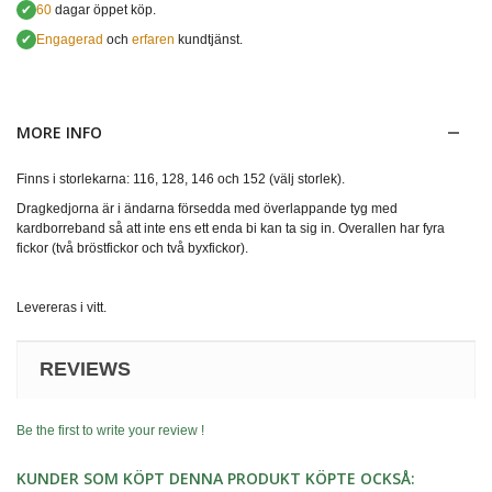
✔
60
dagar öppet köp.
✔
Engagerad
och
erfaren
kundtjänst.
MORE INFO
Finns i storlekarna: 116, 128, 146 och 152 (välj storlek).
Dragkedjorna är i ändarna försedda med överlappande tyg med
kardborreband så att inte ens ett enda bi kan ta sig in. Overallen har fyra
fickor (två bröstfickor och två byxfickor).
Levereras i vitt.
REVIEWS
Be the first to write your review !
KUNDER SOM KÖPT DENNA PRODUKT KÖPTE OCKSÅ: