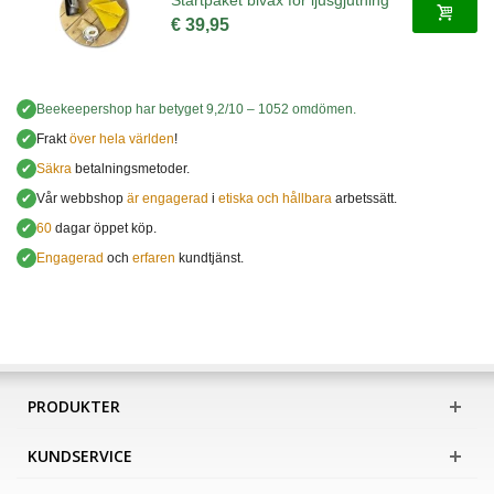
Startpaket bivax för ljusgjutning
€ 39,95
✔
Beekeepershop
har betyget
9,2
/
10
–
1052
omdömen.
✔
Frakt
över hela världen
!
✔
Säkra
betalningsmetoder.
✔
Vår webbshop
är engagerad
i
etiska och hållbara
arbetssätt.
✔
60
dagar öppet köp.
✔
Engagerad
och
erfaren
kundtjänst.
PRODUKTER
KUNDSERVICE